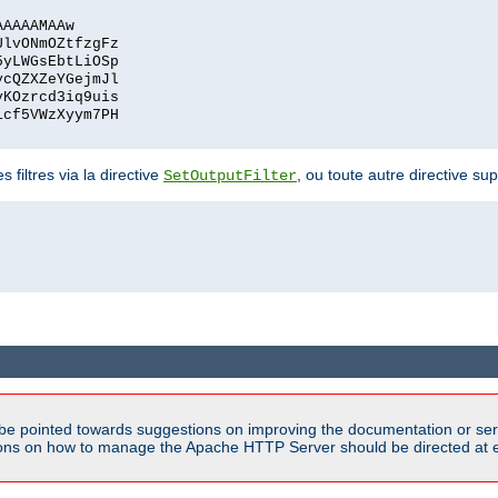
AAAAAMAAw
UlvONmOZtfzgFz
5yLWGsEbtLiOSp
ycQZXZeYGejmJl
vKOzrcd3iq9uis
1cf5VWzXyym7PH
 filtres via la directive
, ou toute autre directive s
SetOutputFilter
be pointed towards suggestions on improving the documentation or ser
tions on how to manage the Apache HTTP Server should be directed at e