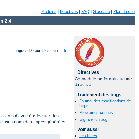
Modules
|
Directives
|
FAQ
|
Glossaire
|
Plan du site
n 2.4
Langues Disponibles:
en
|
fr
Directives
Ce module ne fournit aucune
directive.
Traitement des bugs
Journal des modifications de
httpd
Problèmes connus
clients d'avoir à effectuer des
Signaler un bug
incluses dans des pages générées
Voir aussi
Les filtres