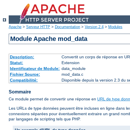
Apache
>
Serveur HTTP
>
Documentation
>
Version 2.4
>
Modules
Module Apache mod_data
Description:
Convertit un corps de réponse en 
Statut:
Extension
Identificateur de Module:
data_module
Fichier Source:
mod_data.c
Compatibilité:
Disponible depuis la version 2.3 du
Sommaire
Ce module permet de convertir une réponse en
URL de type don
Les URLs de type données peuvent être incluses en ligne dans l
connexions séparées pour éventuellement extraire un grand nomb
par langages de scripting tels que PHP.