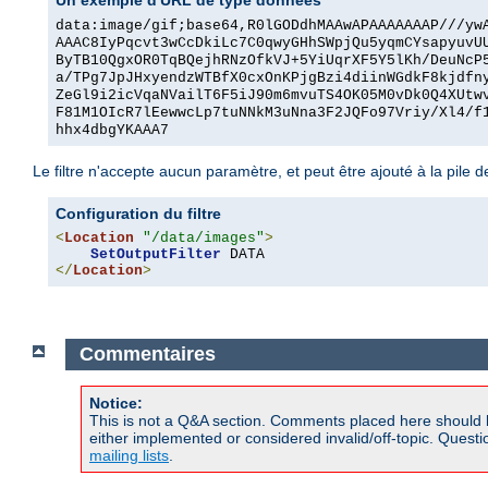
Un exemple d'URL de type données
data:image/gif;base64,R0lGODdhMAAwAPAAAAAAAP///yw
AAAC8IyPqcvt3wCcDkiLc7C0qwyGHhSWpjQu5yqmCYsapyuvU
ByTB10QgxOR0TqBQejhRNzOfkVJ+5YiUqrXF5Y5lKh/DeuNcP
a/TPg7JpJHxyendzWTBfX0cxOnKPjgBzi4diinWGdkF8kjdfn
ZeGl9i2icVqaNVailT6F5iJ90m6mvuTS4OK05M0vDk0Q4XUtw
F81M1OIcR7lEewwcLp7tuNNkM3uNna3F2JQFo97Vriy/Xl4/f
hhx4dbgYKAAA7
Le filtre n'accepte aucun paramètre, et peut être ajouté à la pile des
Configuration du filtre
<
Location
"/data/images"
>
SetOutputFilter
</
Location
>
Commentaires
Notice:
This is not a Q&A section. Comments placed here should 
either implemented or considered invalid/off-topic. Ques
mailing lists
.